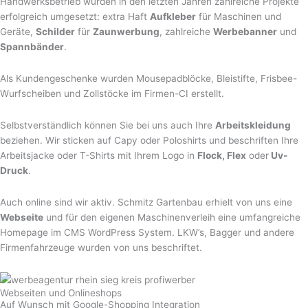
Handwerksbetrieb wurden in den letzten Jahren zahlreiche Projekte
erfolgreich umgesetzt: extra Haft
Aufkleber
für Maschinen und
Geräte,
Schilder
für
Zaunwerbung
, zahlreiche
Werbebanner
und
Spannbänder
.
Als Kundengeschenke wurden Mousepadblöcke, Bleistifte, Frisbee-
Wurfscheiben und Zollstöcke im Firmen-CI erstellt.
Selbstverständlich können Sie bei uns auch Ihre
Arbeitskleidung
beziehen. Wir sticken auf Capy oder Poloshirts und beschriften Ihre
Arbeitsjacke oder T-Shirts mit Ihrem Logo in
Flock, Flex
oder
Uv-
Druck
.
Auch online sind wir aktiv. Schmitz Gartenbau erhielt von uns eine
Webseite
und für den eigenen Maschinenverleih eine umfangreiche
Homepage im CMS WordPress System. LKW’s, Bagger und andere
Firmenfahrzeuge wurden von uns beschriftet.
Webseiten und Onlineshops
Auf Wunsch mit Google-Shopping Integration