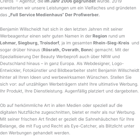
Crefos – Agentur, die
im Jahr 2006 gegründet
wurde. 2019
erweiterten wir unsere Leistungen um ein Vielfaches und gründeten
das
„Full Service Medienhaus“ Der Profiwerber.
Benjamin Willscheidt hat sich in den letzten Jahren mit seiner
Werbeagentur einen sehr guten Namen in der
Region
rund um
Lohmar, Siegburg, Troisdorf
, ja im gesamten
Rhein-Sieg-Kreis
und
sogar drüber hinaus (
Rösrath, Overath, Bonn
) gemacht. Mit der
Speziallisierung Der Beauty Werbeprofi auch über NRW und
Deutschland hinaus – in ganz Europa. Als Webdesigner, Logo-
Entwickler, Fotokünstler und Bildbearbeiter steht Benjamin Willscheidt
hinter all Ihren Ideen und werbewirksamen Wünschen. Stellen Sie
sich vor: auf unzähligen Werbeträgern steht Ihre ultimative Werbung.
Ihr Produkt, Ihre Dienstleistung. Augenfällig platziert und dargeboten.
Ob auf herkömmliche Art in allen Medien oder speziell auf die
digitalen Nutzfläche zugeschnitten, bietet er mehr als nur Werbung.
Mit seiner frischen Art findet er gezielt die Sahnehäubchen für Ihre
Belange, die mit Fug und Recht als Eye-Catcher, als Blitzlicht unter
den Werbungen gehandelt werden.